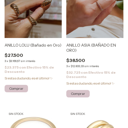
ANILLO LOLU (Bañado en Oro)
ANILLO ASIA (BAÑADO EN
ORO)
$27.500
$38.500
3
x
$9.166,67
sin interés
3
x
$12.833,33
sin interés
$23.375
con
Efectivo 15% de
Descuento
$32.725
con
Efectivo 15% de
Descuento
Si estas dudando, es el último! ✨
Si estas dudando, es el último! ✨
Comprar
Comprar
SIN STOCK
SIN STOCK