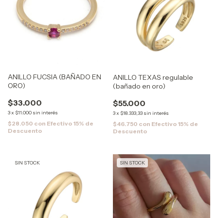
ANILLO FUCSIA (BAÑADO EN
ANILLO TEXAS regulable
ORO)
(bañado en oro)
$33.000
$55.000
3
x
$11.000
sin interés
3
x
$18.333,33
sin interés
$28.050
con
Efectivo 15% de
$46.750
con
Efectivo 15% de
Descuento
Descuento
SIN STOCK
SIN STOCK