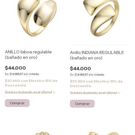
ANILLO lisboa regulable
Anillo INDIANA REGULABLE
(bañado en oro)
(bañado en oro)
$44.000
$44.000
3
x
$14.666,67
sin interés
3
x
$14.666,67
sin interés
$37.400
con
Efectivo 15% de
$37.400
con
Efectivo 15% de
Descuento
Descuento
Si estas dudando, es el último! ✨
Si estas dudando, es el último! ✨