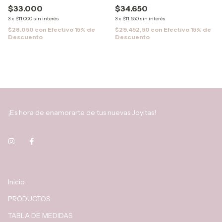
$33.000
$34.650
3
x
$11.000
sin interés
3
x
$11.550
sin interés
$28.050
con
Efectivo 15% de
$29.452,50
con
Efectivo 15% de
Descuento
Descuento
¡Es hora de enamorarte de tus nuevas Joyitas!
Inicio
PRODUCTOS
TABLA DE MEDIDAS