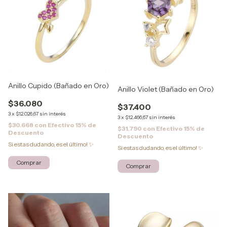
Anillo Cupido (Bañado en Oro)
Anillo Violet (Bañado en Oro)
$36.080
$37.400
3
x
$12.026,67
sin interés
3
x
$12.466,67
sin interés
$30.668
con
Efectivo 15% de
$31.790
con
Efectivo 15% de
Descuento
Descuento
Si estas dudando, es el último! ✨
Si estas dudando, es el último! ✨
Comprar
Comprar