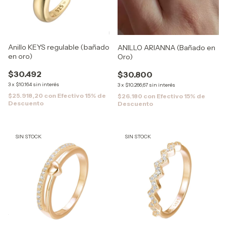
Anillo KEYS regulable (bañado
ANILLO ARIANNA (Bañado en
en oro)
Oro)
$30.492
$30.800
3
x
$10.164
sin interés
3
x
$10.266,67
sin interés
$25.918,20
con
Efectivo 15% de
$26.180
con
Efectivo 15% de
Descuento
Descuento
SIN STOCK
SIN STOCK