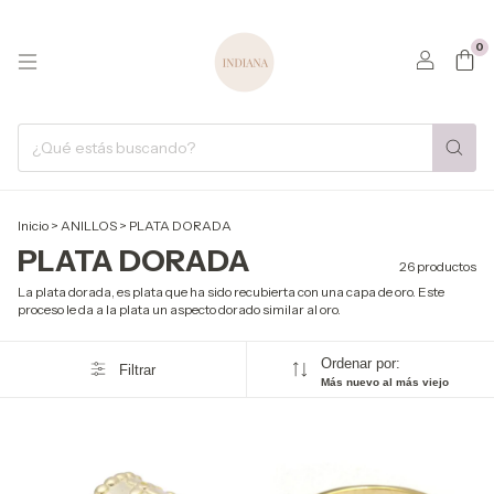
0
Inicio
>
ANILLOS
>
PLATA DORADA
PLATA DORADA
26 productos
La plata dorada, es plata que ha sido recubierta con una capa de oro. Este
proceso le da a la plata un aspecto dorado similar al oro.
Ordenar por:
Filtrar
Más nuevo al más viejo