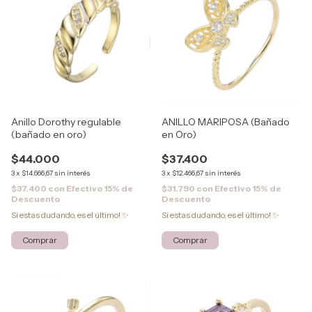
ANILLO MARIPOSA (Bañado
Anillo Dorothy regulable
en Oro)
(bañado en oro)
$37.400
$44.000
3
x
$12.466,67
sin interés
3
x
$14.666,67
sin interés
$31.790
con
Efectivo 15% de
$37.400
con
Efectivo 15% de
Descuento
Descuento
Si estas dudando, es el último! ✨
Si estas dudando, es el último! ✨
Comprar