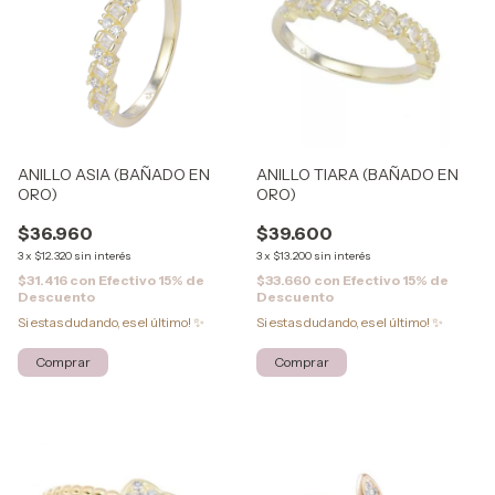
ANILLO ASIA (BAÑADO EN
ANILLO TIARA (BAÑADO EN
ORO)
ORO)
$36.960
$39.600
3
x
$12.320
sin interés
3
x
$13.200
sin interés
$31.416
con
Efectivo 15% de
$33.660
con
Efectivo 15% de
Descuento
Descuento
Si estas dudando, es el último! ✨
Si estas dudando, es el último! ✨
Comprar
Comprar