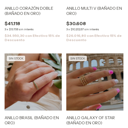
ANILLO CORAZÓN DOBLE
ANILLO MULTI V (BAÑADO EN
(BAÑADO EN ORO)
ORO)
$41.118
$30.608
3
x
$13.706
sin interés
3
x
$10.202,67
sin interés
$34.950,30
con
Efectivo 15% de
$26.016,80
con
Efectivo 15% de
Descuento
Descuento
SIN STOCK
SIN STOCK
ANILLO BRASIL (BAÑADO EN
ANILLO GALAXY OF STAR
ORO)
(BAÑADO EN ORO)