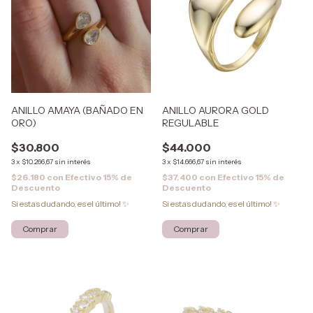
ANILLO AURORA GOLD
ANILLO AMAYA (BAÑADO EN
REGULABLE
ORO)
$44.000
$30.800
3
x
$14.666,67
sin interés
3
x
$10.266,67
sin interés
$37.400
con
Efectivo 15% de
$26.180
con
Efectivo 15% de
Descuento
Descuento
Si estas dudando, es el último! ✨
Si estas dudando, es el último! ✨