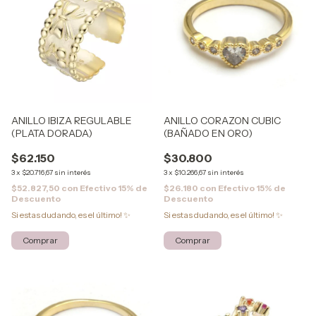
ANILLO IBIZA REGULABLE
ANILLO CORAZON CUBIC
(PLATA DORADA)
(BAÑADO EN ORO)
$62.150
$30.800
3
x
$20.716,67
sin interés
3
x
$10.266,67
sin interés
$52.827,50
con
Efectivo 15% de
$26.180
con
Efectivo 15% de
Descuento
Descuento
Si estas dudando, es el último! ✨
Si estas dudando, es el último! ✨
Comprar