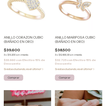
ANILLO CORAZON CUBIC
ANILLO MARIPOSA CUBIC
(BAÑADO EN ORO)
(BAÑADO EN ORO)
$39.600
$38.500
3
x
$13.200
sin interés
3
x
$12.833,33
sin interés
$33.660
con
Efectivo 15% de
$32.725
con
Efectivo 15% de
Descuento
Descuento
Si estas dudando, es el último! ✨
Si estas dudando, es el último! ✨
Comprar
Comprar