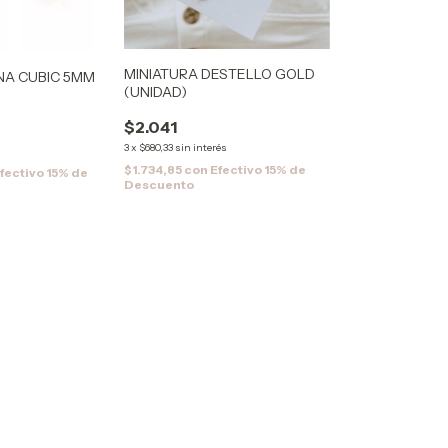
MINIATURA DESTELLO GOLD
NA CUBIC 5MM
(UNIDAD)
$2.041
3
x
$680,33
sin interés
$1.734,85
con
Efectivo 15% de
fectivo 15% de
Descuento