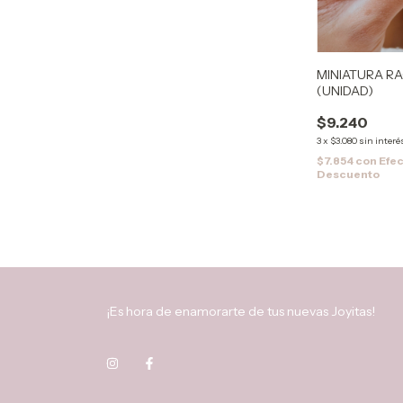
MINIATURA R
(UNIDAD)
$9.240
3
x
$3.080
sin interé
$7.854
con
Efec
Descuento
¡Es hora de enamorarte de tus nuevas Joyitas!