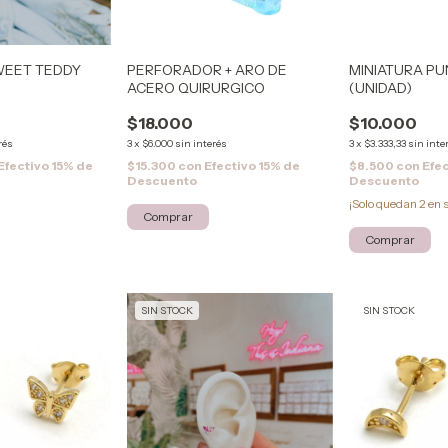
WEET TEDDY
PERFORADOR + ARO DE
MINIATURA P
ACERO QUIRURGICO
(UNIDAD)
$18.000
$10.000
rés
3
x
$6.000
sin interés
3
x
$3.333,33
sin inte
Efectivo 15% de
$15.300
con
Efectivo 15% de
$8.500
con
Efec
Descuento
Descuento
¡Solo quedan
2
en s
SIN STOCK
SIN STOCK