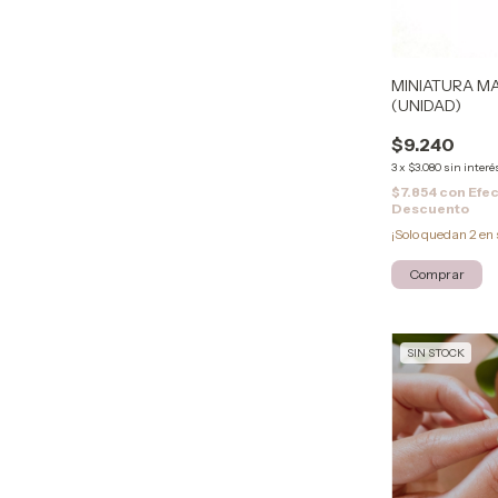
MINIATURA M
(UNIDAD)
$9.240
3
x
$3.080
sin interé
$7.854
con
Efec
Descuento
¡Solo quedan
2
en 
SIN STOCK