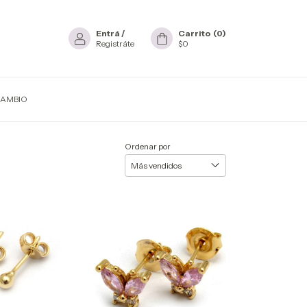
Entrá
/
Carrito
(
0
)
Registráte
$0
CAMBIO
Ordenar por