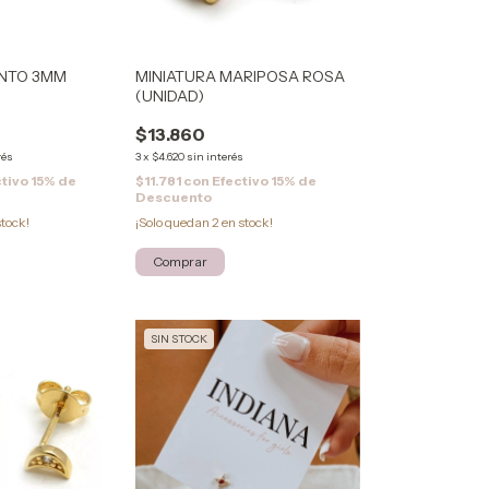
UNTO 3MM
MINIATURA MARIPOSA ROSA
(UNIDAD)
$13.860
rés
3
x
$4.620
sin interés
tivo 15% de
$11.781
con
Efectivo 15% de
Descuento
tock!
¡Solo quedan
2
en stock!
SIN STOCK