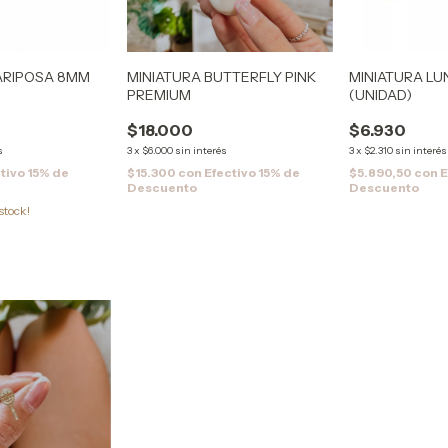
ARIPOSA 8MM
MINIATURA BUTTERFLY PINK
MINIATURA LU
PREMIUM
(UNIDAD)
$18.000
$6.930
s
3
x
$6.000
sin interés
3
x
$2.310
sin interés
tivo 15% de
$15.300
con
Efectivo 15% de
$5.890,50
con
E
Descuento
Descuento
stock!