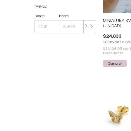
PRECIO
Desde
Hasta
MINIATURA S
(UNIDAD)
$24.833
3
x
$8.277,67
sin inte
$21.108,05
con
Descuento