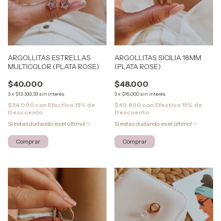
ARGOLLITAS ESTRELLAS
ARGOLLITAS SICILIA 18MM
MULTICOLOR (PLATA ROSE)
(PLATA ROSE)
$40.000
$48.000
3
x
$13.333,33
sin interés
3
x
$16.000
sin interés
$34.000
con
Efectivo 15% de
$40.800
con
Efectivo 15% de
Descuento
Descuento
Si estas dudando, es el último! ✨
Si estas dudando, es el último! ✨