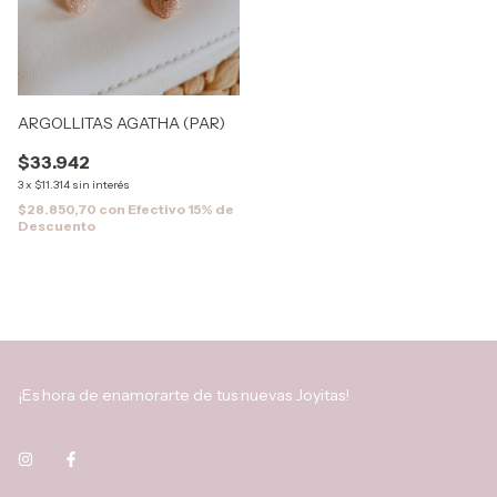
ARGOLLITAS AGATHA (PAR)
$33.942
3
x
$11.314
sin interés
$28.850,70
con
Efectivo 15% de
Descuento
¡Es hora de enamorarte de tus nuevas Joyitas!