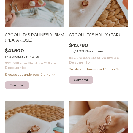
ARGOLLITAS POLINESIA 15MM
ARGOLLITAS HALLY (PAR)
(PLATA ROSE)
$43.780
$41.800
3
x
$14.593,33
sin interés
3
x
$13.933,33
sin interés
$37.213
con
Efectivo 15% de
Descuento
$35.530
con
Efectivo 15% de
Descuento
Si estas dudando, es el último! ✨
Si estas dudando, es el último! ✨