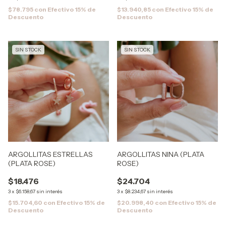
$78.795
con
Efectivo 15% de
$13.940,85
con
Efectivo 15% de
Descuento
Descuento
SIN STOCK
SIN STOCK
ARGOLLITAS ESTRELLAS
ARGOLLITAS NINA (PLATA
(PLATA ROSE)
ROSE)
$18.476
$24.704
3
x
$6.158,67
sin interés
3
x
$8.234,67
sin interés
$15.704,60
con
Efectivo 15% de
$20.998,40
con
Efectivo 15% de
Descuento
Descuento