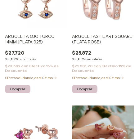
ARGOLLITA OJO TURCO
ARGOLLITAS HEART SQUARE
14MM (PLATA 925)
(PLATA ROSE)
$27.720
$25.872
3
x
$9.240
sin interés
3
x
$8.624
sin interés
$23.562
con
Efectivo 15% de
$21.991,20
con
Efectivo 15% de
Descuento
Descuento
Si estas dudando, es el último! ✨
Si estas dudando, es el último! ✨