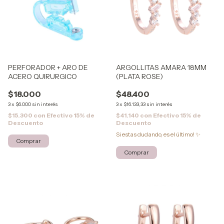
PERFORADOR + ARO DE
ARGOLLITAS AMARA 18MM
ACERO QUIRURGICO
(PLATA ROSE)
$18.000
$48.400
3
x
$6.000
sin interés
3
x
$16.133,33
sin interés
$15.300
con
Efectivo 15% de
$41.140
con
Efectivo 15% de
Descuento
Descuento
Si estas dudando, es el último! ✨