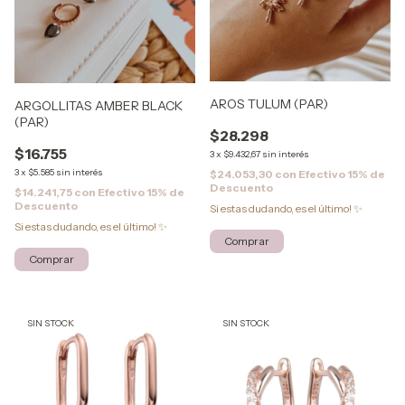
AROS TULUM (PAR)
ARGOLLITAS AMBER BLACK
(PAR)
$28.298
$16.755
3
x
$9.432,67
sin interés
3
x
$5.585
sin interés
$24.053,30
con
Efectivo 15% de
Descuento
$14.241,75
con
Efectivo 15% de
Descuento
Si estas dudando, es el último! ✨
Si estas dudando, es el último! ✨
SIN STOCK
SIN STOCK