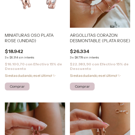
MINIATURAS OSO PLATA
ARGOLLITAS CORAZON
ROSE (UNIDAD)
DESMONTABLE (PLATA ROSE)
$18.942
$26.334
3
x
$6.314
sin interés
3
x
$8.778
sin interés
$16.100,70
con
Efectivo 15% de
$22.383,90
con
Efectivo 15% de
Descuento
Descuento
Si estas dudando, es el último! ✨
Si estas dudando, es el último! ✨
Comprar