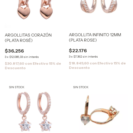
ARGOLLITA INFINITO 12MM
ARGOLLITAS CORAZÓN
(PLATA ROSE)
(PLATA ROSÉ)
$22.176
$36.256
3
x
$7.392
sin interés
3
x
$12.085,33
sin interés
$18.849,60
con
Efectivo 15% de
$30.817,60
con
Efectivo 15% de
Descuento
Descuento
SIN STOCK
SIN STOCK