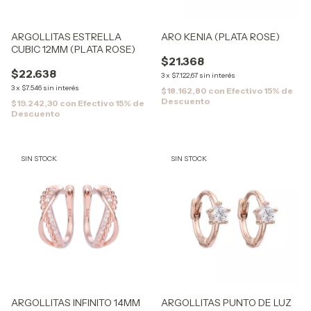
ARGOLLITAS ESTRELLA
ARO KENIA (PLATA ROSE)
CUBIC 12MM (PLATA ROSE)
$21.368
$22.638
3
x
$7.122,67
sin interés
3
x
$7.546
sin interés
$18.162,80
con
Efectivo 15% de
Descuento
$19.242,30
con
Efectivo 15% de
Descuento
SIN STOCK
SIN STOCK
ARGOLLITAS INFINITO 14MM
ARGOLLITAS PUNTO DE LUZ