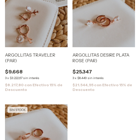
ARGOLLITAS TRAVELER
ARGOLLITAS DESIRE PLATA
(PAR)
ROSE (PAR)
$9.668
$25.347
3
x
$3.222,67
sin interés
3
x
$8.449
sin interés
$8.217,80
con
Efectivo 15% de
$21.544,95
con
Efectivo 15% de
Descuento
Descuento
SIN STOCK