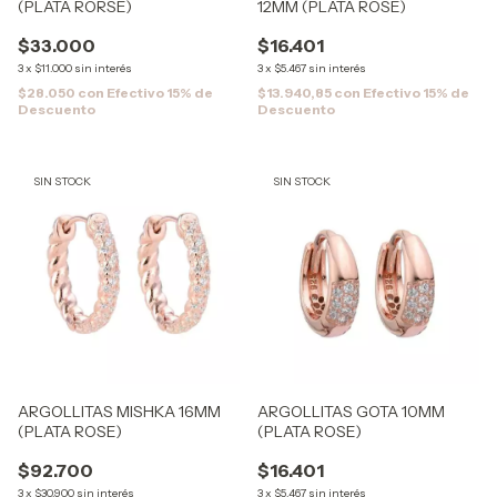
(PLATA RORSE)
12MM (PLATA ROSE)
$33.000
$16.401
3
x
$11.000
sin interés
3
x
$5.467
sin interés
$28.050
con
Efectivo 15% de
$13.940,85
con
Efectivo 15% de
Descuento
Descuento
SIN STOCK
SIN STOCK
ARGOLLITAS MISHKA 16MM
ARGOLLITAS GOTA 10MM
(PLATA ROSE)
(PLATA ROSE)
$92.700
$16.401
3
x
$30.900
sin interés
3
x
$5.467
sin interés