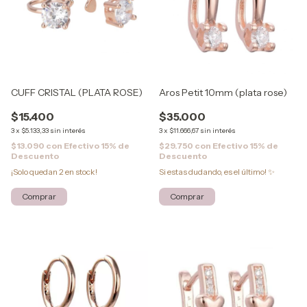
Aros Petit 10mm (plata rose)
CUFF CRISTAL (PLATA ROSE)
$35.000
$15.400
3
x
$11.666,67
sin interés
3
x
$5.133,33
sin interés
$29.750
con
Efectivo 15% de
$13.090
con
Efectivo 15% de
Descuento
Descuento
Si estas dudando, es el último! ✨
¡Solo quedan
2
en stock!