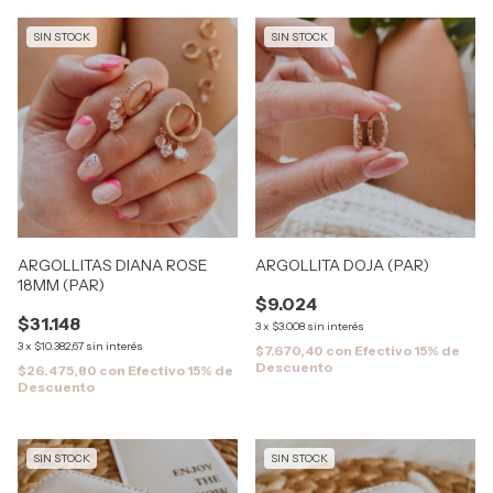
SIN STOCK
SIN STOCK
ARGOLLITAS DIANA ROSE
ARGOLLITA DOJA (PAR)
18MM (PAR)
$9.024
$31.148
3
x
$3.008
sin interés
3
x
$10.382,67
sin interés
$7.670,40
con
Efectivo 15% de
Descuento
$26.475,80
con
Efectivo 15% de
Descuento
SIN STOCK
SIN STOCK