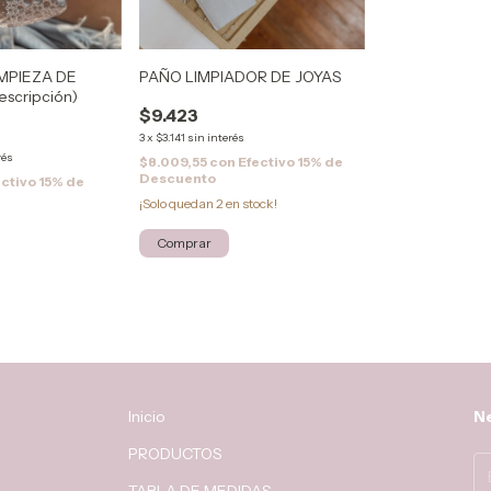
IMPIEZA DE
PAÑO LIMPIADOR DE JOYAS
escripción)
$9.423
3
x
$3.141
sin interés
rés
$8.009,55
con
Efectivo 15% de
Descuento
ectivo 15% de
¡Solo quedan
2
en stock!
Inicio
Ne
PRODUCTOS