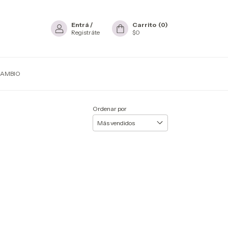
Entrá
/
Carrito
(
0
)
Registráte
$0
CAMBIO
Ordenar por