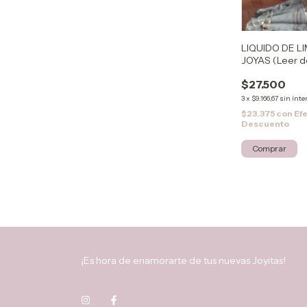
LIQUIDO DE L
JOYAS (Leer d
$27.500
3
x
$9.166,67
sin inte
$23.375
con
Ef
Descuento
¡Es hora de enamorarte de tus nuevas Joyitas!