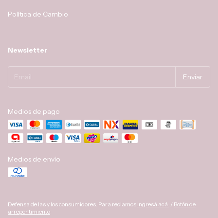
Política de Cambio
Newsletter
Medios de pago
Medios de envío
Defensa de las y los consumidores. Para reclamos
ingresá acá.
/
Botón de
arrepentimiento