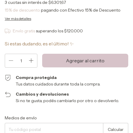
3
cuotas sin interés de
$6.301,67
15% de descuento
pagando con Efectivo 15% de Descuento
Ver más detalles
Envío gratis
superando los
$120.000
Si estas dudando, es el último! ✨
Compra protegida
Tus datos cuidados durante toda la compra.
Cambios y devoluciones
Si no te gusta, podés cambiarlo por otro o devolverlo.
Entregas para el CP:
Cambiar CP
Medios de envío
Calcular