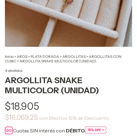
Inicio
>
AROS
>
PLATA DORADA
>
ARGOLLITAS
>
ARGOLLITAS CON
CUBIC
>
ARGOLLITA SNAKE MULTICOLOR (UNIDAD)
4 vendidos
ARGOLLITA SNAKE
MULTICOLOR (UNIDAD)
$18.905
$16.069,25
con
Efectivo 15% de Descuento
Cuotas SIN interés con
DÉBITO