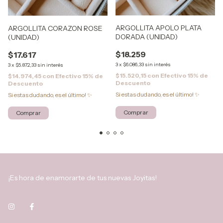
ARGOLLITA APOLO PLATA
ARGOLLITA CORAZON ROSE
DORADA (UNIDAD)
(UNIDAD)
$18.259
$17.617
3
x
$6.086,33
sin interés
3
x
$5.872,33
sin interés
$15.520,15
con
Efectivo 15% de
$14.974,45
con
Efectivo 15% de
Descuento
Descuento
Si estas dudando, es el último! ✨
Si estas dudando, es el último! ✨
¡Es hora de enamorarte de tus nuevas Joyitas!