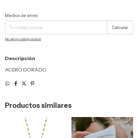
Entregas para el CP:
Cambiar CP
Medios de envío
Calcular
No sé mi código postal
Descripción
ACERO DORADO
Productos similares