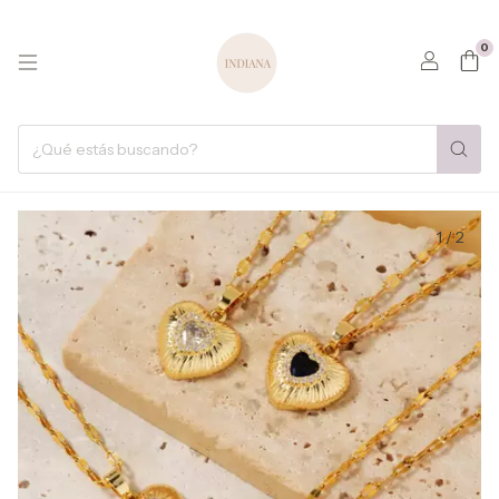
0
1
/
2