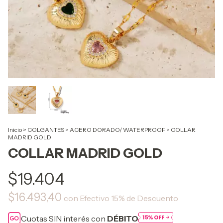
Inicio
>
COLGANTES
>
ACERO DORADO/ WATERPROOF
>
COLLAR
MADRID GOLD
COLLAR MADRID GOLD
$19.404
$16.493,40
con
Efectivo 15% de Descuento
Cuotas SIN interés con
DÉBITO