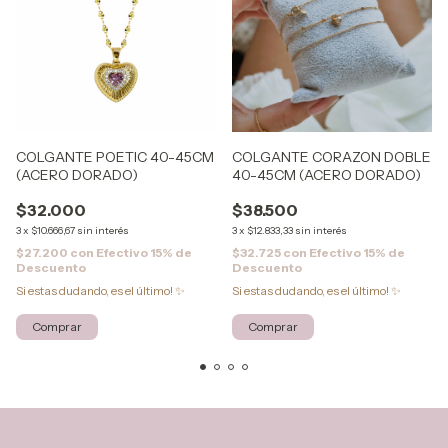
COLGANTE POETIC 40-45CM
COLGANTE CORAZON DOBLE
(ACERO DORADO)
40-45CM (ACERO DORADO)
$32.000
$38.500
3
x
$10.666,67
sin interés
3
x
$12.833,33
sin interés
$27.200
con
Efectivo 15% de
$32.725
con
Efectivo 15% de
Descuento
Descuento
Si estas dudando, es el último! ✨
Si estas dudando, es el último! ✨