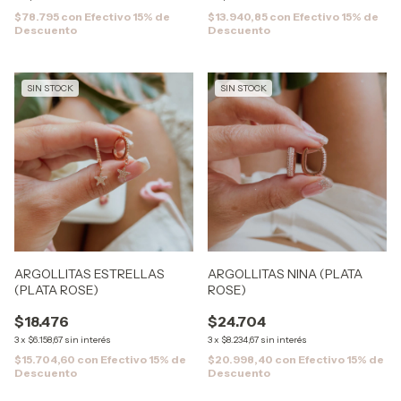
$78.795
con
Efectivo 15% de
$13.940,85
con
Efectivo 15% de
Descuento
Descuento
SIN STOCK
SIN STOCK
ARGOLLITAS ESTRELLAS
ARGOLLITAS NINA (PLATA
(PLATA ROSE)
ROSE)
$18.476
$24.704
3
x
$6.158,67
sin interés
3
x
$8.234,67
sin interés
$15.704,60
con
Efectivo 15% de
$20.998,40
con
Efectivo 15% de
Descuento
Descuento