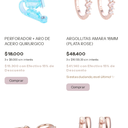
PERFORADOR + ARO DE
ARGOLLITAS AMARA 18MM
ACERO QUIRURGICO
(PLATA ROSE)
$18.000
$48.400
3
x
$6.000
sin interés
3
x
$16.133,33
sin interés
$15.300
con
Efectivo 15% de
$41.140
con
Efectivo 15% de
Descuento
Descuento
Si estas dudando, es el último! ✨