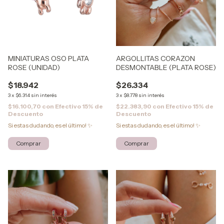
MINIATURAS OSO PLATA
ARGOLLITAS CORAZON
ROSE (UNIDAD)
DESMONTABLE (PLATA ROSE)
$18.942
$26.334
3
x
$6.314
sin interés
3
x
$8.778
sin interés
$16.100,70
con
Efectivo 15% de
$22.383,90
con
Efectivo 15% de
Descuento
Descuento
Si estas dudando, es el último! ✨
Si estas dudando, es el último! ✨
Comprar