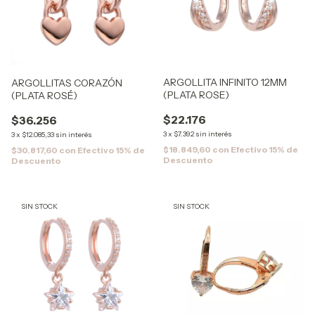
ARGOLLITA INFINITO 12MM
ARGOLLITAS CORAZÓN
(PLATA ROSE)
(PLATA ROSÉ)
$22.176
$36.256
3
x
$7.392
sin interés
3
x
$12.085,33
sin interés
$18.849,60
con
Efectivo 15% de
$30.817,60
con
Efectivo 15% de
Descuento
Descuento
SIN STOCK
SIN STOCK