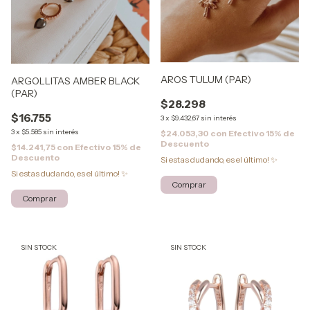
AROS TULUM (PAR)
ARGOLLITAS AMBER BLACK
(PAR)
$28.298
$16.755
3
x
$9.432,67
sin interés
3
x
$5.585
sin interés
$24.053,30
con
Efectivo 15% de
Descuento
$14.241,75
con
Efectivo 15% de
Descuento
Si estas dudando, es el último! ✨
Si estas dudando, es el último! ✨
SIN STOCK
SIN STOCK