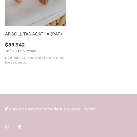
ARGOLLITAS AGATHA (PAR)
$33.942
3
x
$11.314
sin interés
$28.850,70
con
Efectivo 15% de
Descuento
¡Es hora de enamorarte de tus nuevas Joyitas!