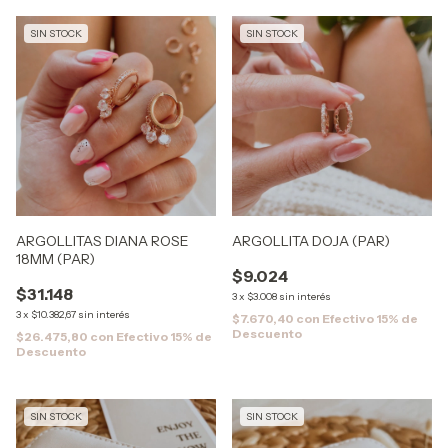
SIN STOCK
SIN STOCK
ARGOLLITAS DIANA ROSE
ARGOLLITA DOJA (PAR)
18MM (PAR)
$9.024
$31.148
3
x
$3.008
sin interés
3
x
$10.382,67
sin interés
$7.670,40
con
Efectivo 15% de
Descuento
$26.475,80
con
Efectivo 15% de
Descuento
SIN STOCK
SIN STOCK