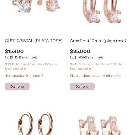
Aros Petit 10mm (plata rose)
CUFF CRISTAL (PLATA ROSE)
$35.000
$15.400
3
x
$11.666,67
sin interés
3
x
$5.133,33
sin interés
$29.750
con
Efectivo 15% de
$13.090
con
Efectivo 15% de
Descuento
Descuento
Si estas dudando, es el último! ✨
¡Solo quedan
2
en stock!