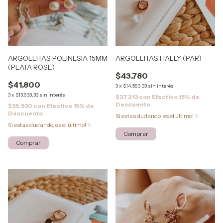
ARGOLLITAS POLINESIA 15MM
ARGOLLITAS HALLY (PAR)
(PLATA ROSE)
$43.780
$41.800
3
x
$14.593,33
sin interés
3
x
$13.933,33
sin interés
$37.213
con
Efectivo 15% de
Descuento
$35.530
con
Efectivo 15% de
Descuento
Si estas dudando, es el último! ✨
Si estas dudando, es el último! ✨