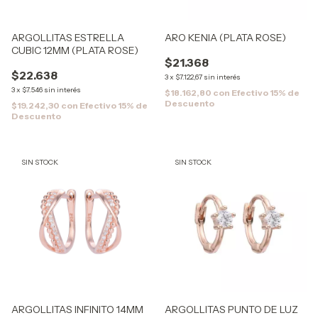
ARGOLLITAS ESTRELLA
ARO KENIA (PLATA ROSE)
CUBIC 12MM (PLATA ROSE)
$21.368
$22.638
3
x
$7.122,67
sin interés
3
x
$7.546
sin interés
$18.162,80
con
Efectivo 15% de
Descuento
$19.242,30
con
Efectivo 15% de
Descuento
SIN STOCK
SIN STOCK
ARGOLLITAS INFINITO 14MM
ARGOLLITAS PUNTO DE LUZ