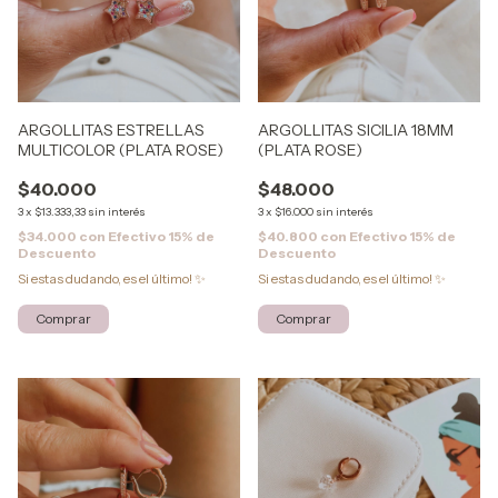
ARGOLLITAS ESTRELLAS
ARGOLLITAS SICILIA 18MM
MULTICOLOR (PLATA ROSE)
(PLATA ROSE)
$40.000
$48.000
3
x
$13.333,33
sin interés
3
x
$16.000
sin interés
$34.000
con
Efectivo 15% de
$40.800
con
Efectivo 15% de
Descuento
Descuento
Si estas dudando, es el último! ✨
Si estas dudando, es el último! ✨