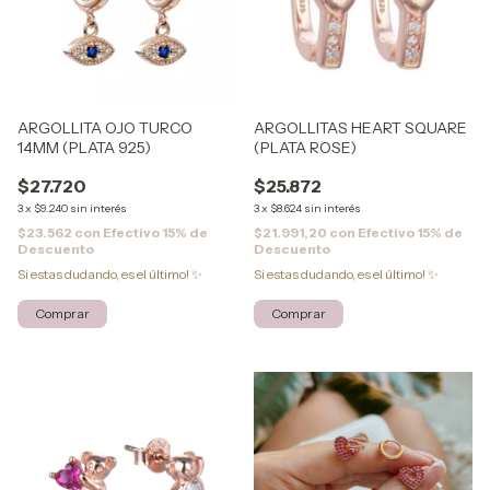
ARGOLLITA OJO TURCO
ARGOLLITAS HEART SQUARE
14MM (PLATA 925)
(PLATA ROSE)
$27.720
$25.872
3
x
$9.240
sin interés
3
x
$8.624
sin interés
$23.562
con
Efectivo 15% de
$21.991,20
con
Efectivo 15% de
Descuento
Descuento
Si estas dudando, es el último! ✨
Si estas dudando, es el último! ✨