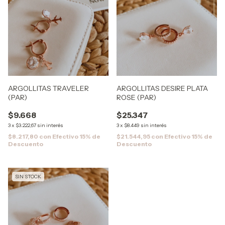
ARGOLLITAS TRAVELER
ARGOLLITAS DESIRE PLATA
(PAR)
ROSE (PAR)
$9.668
$25.347
3
x
$3.222,67
sin interés
3
x
$8.449
sin interés
$8.217,80
con
Efectivo 15% de
$21.544,95
con
Efectivo 15% de
Descuento
Descuento
SIN STOCK