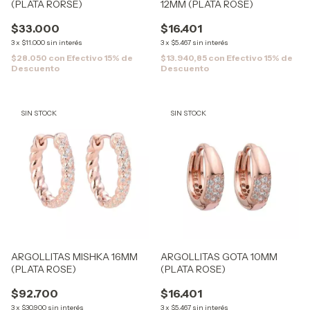
(PLATA RORSE)
12MM (PLATA ROSE)
$33.000
$16.401
3
x
$11.000
sin interés
3
x
$5.467
sin interés
$28.050
con
Efectivo 15% de
$13.940,85
con
Efectivo 15% de
Descuento
Descuento
SIN STOCK
SIN STOCK
ARGOLLITAS MISHKA 16MM
ARGOLLITAS GOTA 10MM
(PLATA ROSE)
(PLATA ROSE)
$92.700
$16.401
3
x
$30.900
sin interés
3
x
$5.467
sin interés